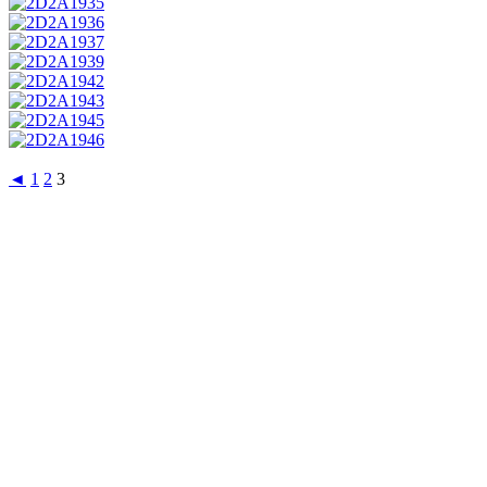
◄
1
2
3