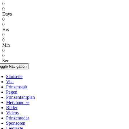
0
0
Days
0
0
Hrs
0
0
Min
0
0
Sec
oggle Navigation
Startseite
Vita
Prinzenstab
Pagen
Prinzenfahrplan
Merchandise
Bilder
Videos
Prinzenradar
Sponsoren
Liedtexte